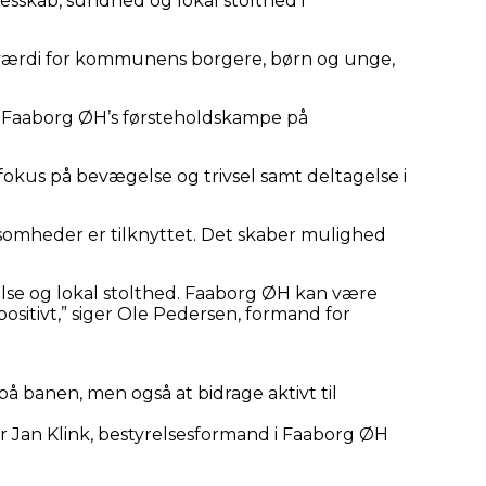
esskab, sundhed og lokal stolthed i
og værdi for kommunens borgere, børn og unge,
le Faaborg ØH’s førsteholdskampe på
 fokus på bevægelse og trivsel samt deltagelse i
somheder er tilknyttet. Det skaber mulighed
else og lokal stolthed. Faaborg ØH kan være
ositivt,” siger Ole Pedersen, formand for
på banen, men også at bidrage aktivt til
er Jan Klink, bestyrelsesformand i Faaborg ØH