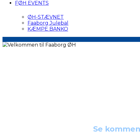
FØH EVENTS
ØH-STÆVNET
Faaborg Julebal
KÆMPE BANKO
Se kommende