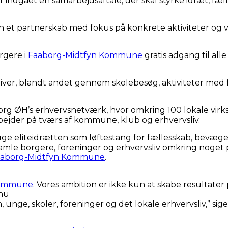
indgået en samarbejdsaftale, der skal styrke idræt, fæll
 men et partnerskab med fokus på konkrete aktiviteter 
rgere i
Faaborg-Midtfyn Kommune
gratis adgang til al
iativer, blandt andet gennem skolebesøg, aktiviteter med
rg ØH’s erhvervsnetværk, hvor omkring 100 lokale virk
bejder på tværs af kommune, klub og erhvervsliv.
uge eliteidrætten som løftestang for fællesskab, bevæg
samle borgere, foreninger og erhvervsliv omkring noget p
aaborg-Midtfyn Kommune
.
Kommune
. Vores ambition er ikke kun at skabe resultater 
dnu
nge, skoler, foreninger og det lokale erhvervsliv,” sig