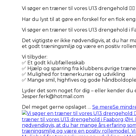
Vi søger en træner til vores U13 drengehold 🤾‍♂️
Har du lyst til at gøre en forskel for en flok 
Vi søger en træner til vores U13 drengehold i Fa
Det vigtigste er ikke nødvendigvis, at du har ma
et godt træningsmiljø og være en positiv rolle
Vi tilbyder:
✅ Et godt klubfællesskab
✅ Hjælp og sparring fra klubbens øvrige træ
✅ Mulighed for trænerkurser og udvikling
✅ Mange smil, highfives og gode håndboldople
Lyder det som noget for dig – eller kender du 
Jesper.ferk@hotmail.com
Del meget gerne opslaget
…
Se mere
Se mindr