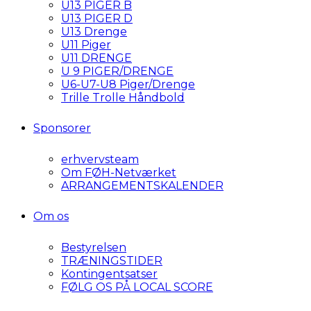
U13 PIGER B
U13 PIGER D
U13 Drenge
U11 Piger
U11 DRENGE
U 9 PIGER/DRENGE
U6-U7-U8 Piger/Drenge
Trille Trolle Håndbold
Sponsorer
erhvervsteam
Om FØH-Netværket
ARRANGEMENTSKALENDER
Om os
Bestyrelsen
TRÆNINGSTIDER
Kontingentsatser
FØLG OS PÅ LOCAL SCORE