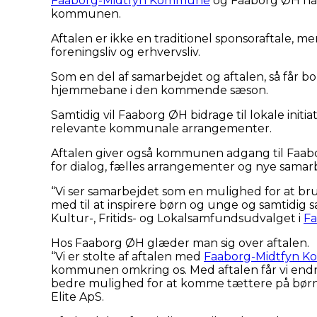
Faaborg-Midtfyn Kommune
og Faaborg ØH har 
kommunen.
Aftalen er ikke en traditionel sponsoraftale,
foreningsliv og erhvervsliv.
Som en del af samarbejdet og aftalen, så får bo
hjemmebane i den kommende sæson.
Samtidig vil Faaborg ØH bidrage til lokale init
relevante kommunale arrangementer.
Aftalen giver også kommunen adgang til Faabo
for dialog, fælles arrangementer og nye samar
“Vi ser samarbejdet som en mulighed for at br
med til at inspirere børn og unge og samtidig 
Kultur-, Fritids- og Lokalsamfundsudvalget i
F
Hos Faaborg ØH glæder man sig over aftalen.
“Vi er stolte af aftalen med
Faaborg-Midtfyn 
kommunen omkring os. Med aftalen får vi en
bedre mulighed for at komme tættere på børn, u
Elite ApS.