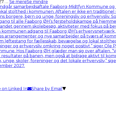
27.
…
Se mere
Se mindre
 on Linked In
Share by Email