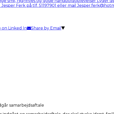
 on Linked In
Share by Email
går samarbejdsaftale