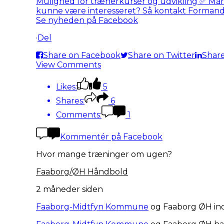
Se nyheden på Facebook
·
Del
Share on Facebook
Share on Twitter
Share
View Comments
Likes:
5
Shares:
6
Comments:
1
Kommentér på Facebook
Hvor mange træninger om ugen?
Faaborg/ØH Håndbold
2 måneder siden
Faaborg-Midtfyn Kommune
og Faaborg ØH ind