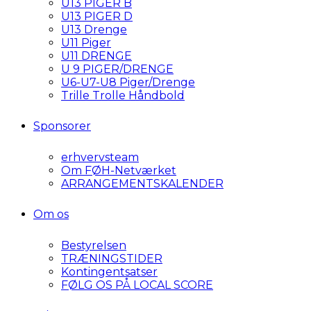
U13 PIGER B
U13 PIGER D
U13 Drenge
U11 Piger
U11 DRENGE
U 9 PIGER/DRENGE
U6-U7-U8 Piger/Drenge
Trille Trolle Håndbold
Sponsorer
erhvervsteam
Om FØH-Netværket
ARRANGEMENTSKALENDER
Om os
Bestyrelsen
TRÆNINGSTIDER
Kontingentsatser
FØLG OS PÅ LOCAL SCORE