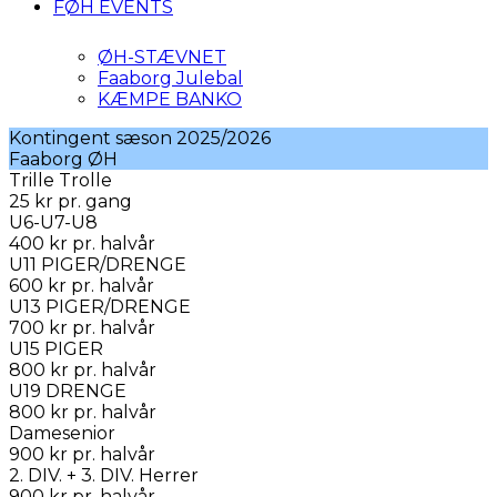
FØH EVENTS
ØH-STÆVNET
Faaborg Julebal
KÆMPE BANKO
Kontingent sæson 2025/2026
Faaborg ØH
Trille Trolle
25 kr pr. gang
U6-U7-U8
400 kr
pr. halvår
U11 PIGER/DRENGE
600 kr
pr. halvår
U13 PIGER/DRENGE
700 kr
pr. halvår
U15 PIGER
800 kr
pr. halvår
U19 DRENGE
800 kr
pr. halvår
Damesenior
900 kr
pr. halvår
2. DIV. + 3. DIV. Herrer
900 kr
pr. halvår