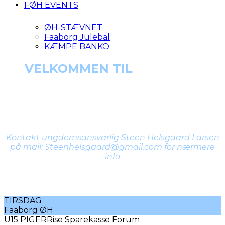
FØH EVENTS
ØH-STÆVNET
Faaborg Julebal
KÆMPE BANKO
VELKOMMEN TIL
U15 PIGER
TRÆNER
TEAM
Kontakt ungdomsansvarlig Steen Helsgaard Larsen
på mail: Steenhelsgaard@gmail.com for nærmere
info
TRÆNINGSTIDER
TIRSDAG
Faaborg ØH
U15 PIGER
Rise Sparekasse Forum